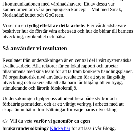
i kommunikationen med vårdnadshavare. Ett av dessa var
kännedomen om våra pedagogiska koncept – Mat med Smak,
NorlandiaSkuttet och GoGreen.
Vi ser nu en
tydlig effekt av detta arbete
. Fler vårdnadshavare
beskriver hur de förstår våra arbetssätt och hur de bidrar till barnens
utveckling, nyfikenhet och hälsa.
Så använder vi resultaten
Resultatet från undersökningen är en central del i vårt systematiska
kvalitetsarbete. Alla rektorer får en lokal rapport och arbetar
tillsammans med sina team för att ta fram konkreta handlingsplaner.
På organisatorisk nivå används resultaten för att styra långsiktig
utveckling och säkerställa att alla barn får tillgång till en trygg,
stimulerande och lärorik förskolemiljö.
Undersökningen hjälper oss att identifiera både styrkor och
förbättringsområden, och är ett viktigt verktyg i arbetet med att
skapa ännu bättre förutsättningar för varje barns utveckling.
👉 Vill du veta
varför vi genomför en egen
brukarundersökning
?
Klicka här
för att läsa i vår Blogg.