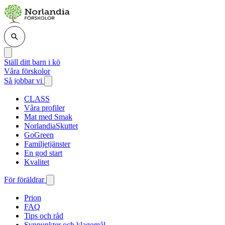
Ställ ditt barn i kö
Våra förskolor
Så jobbar vi
CLASS
Våra profiler
Mat med Smak
NorlandiaSkuttet
GoGreen
Familjetjänster
En god start
Kvalitet
För föräldrar
Prion
FAQ
Tips och råd
Synpunkter och klagomål