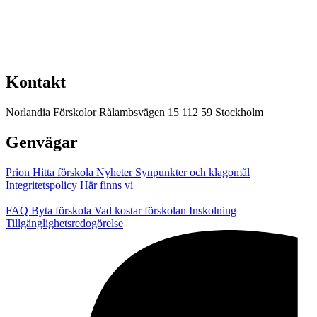
Kontakt
Norlandia Förskolor
Rålambsvägen 15
112 59 Stockholm
Genvägar
Prion
Hitta förskola
Nyheter
Synpunkter och klagomål
Integritetspolicy
Här finns vi
FAQ
Byta förskola
Vad kostar förskolan
Inskolning
Tillgänglighetsredogörelse