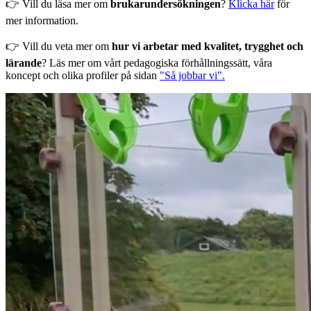
👉 Vill du läsa mer om
brukarundersökningen
?
Klicka här
för
mer information.
👉 Vill du veta mer om
hur vi arbetar med kvalitet, trygghet och
lärande
? Läs mer om vårt pedagogiska förhållningssätt, våra
koncept och olika profiler på sidan
"Så jobbar vi".