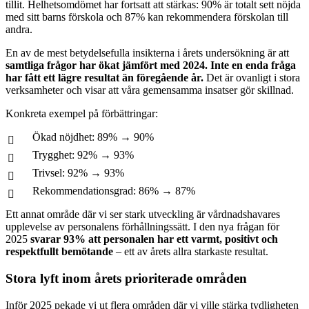
tillit. Helhetsomdömet har fortsatt att stärkas: 90% är totalt sett nöjda
med sitt barns förskola och 87% kan rekommendera förskolan till
andra.
En av de mest betydelsefulla insikterna i årets undersökning är att
samtliga frågor har ökat jämfört med 2024. Inte en enda fråga
har fått ett lägre resultat än föregående år.
Det är ovanligt i stora
verksamheter och visar att våra gemensamma insatser gör skillnad.
Konkreta exempel på förbättringar:
Ökad nöjdhet: 89% → 90%
Trygghet: 92% → 93%
Trivsel: 92% → 93%
Rekommendationsgrad: 86% → 87%
Ett annat område där vi ser stark utveckling är vårdnadshavares
upplevelse av personalens förhållningssätt. I den nya frågan för
2025
svarar 93% att personalen har ett varmt, positivt och
respektfullt bemötande
– ett av årets allra starkaste resultat.
Stora lyft inom årets prioriterade områden
Inför 2025 pekade vi ut flera områden där vi ville stärka tydligheten