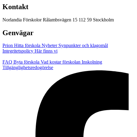
Kontakt
Norlandia Förskolor
Rålambsvägen 15
112 59 Stockholm
Genvägar
Prion
Hitta förskola
Nyheter
Synpunkter och klagomål
Integritetspolicy
Här finns vi
FAQ
Byta förskola
Vad kostar förskolan
Inskolning
Tillgänglighetsredogörelse