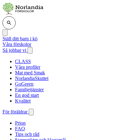
Ställ ditt barn i kö
Våra förskolor
Så jobbar vi
CLASS
Våra profiler
Mat med Smak
NorlandiaSkuttet
GoGreen
Familjetjänster
En god start
Kvalitet
För föräldrar
Prion
FAQ
Tips och råd
Synpunkter och klagomål