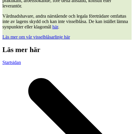
praktikant, arbetssökande, före detta anställd, konsult eller
leverantör.
Vårdnadshavare, andra närstående och legala företrädare omfattas
inte av lagens skydd och kan inte visselblåsa. De kan istället lämna
synpunkter eller klagomål
här
.
Läs mer om vår visselblåsarlinje här
Läs mer här
Startsidan