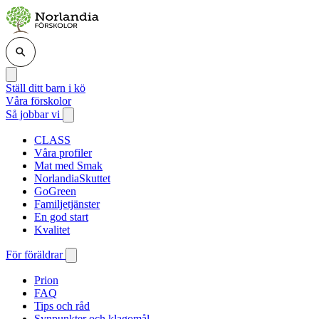
Ställ ditt barn i kö
Våra förskolor
Så jobbar vi
CLASS
Våra profiler
Mat med Smak
NorlandiaSkuttet
GoGreen
Familjetjänster
En god start
Kvalitet
För föräldrar
Prion
FAQ
Tips och råd
Synpunkter och klagomål