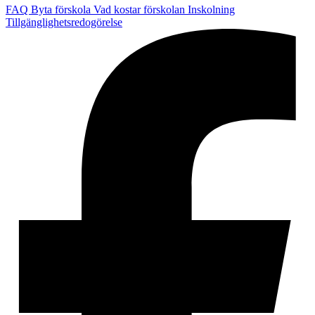
FAQ
Byta förskola
Vad kostar förskolan
Inskolning
Tillgänglighetsredogörelse