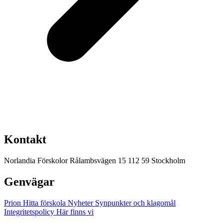
Kontakt
Norlandia Förskolor
Rålambsvägen 15
112 59 Stockholm
Genvägar
Prion
Hitta förskola
Nyheter
Synpunkter och klagomål
Integritetspolicy
Här finns vi