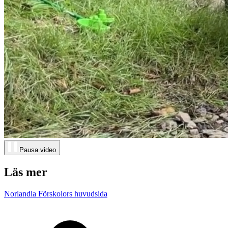
Pausa video
Läs mer
Norlandia Förskolors huvudsida