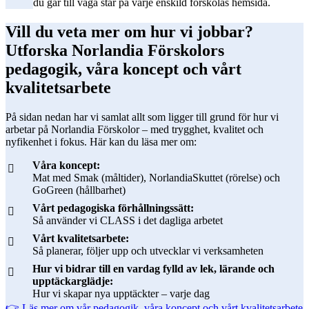
du går till väga står på varje enskild förskolas hemsida.
Vill du veta mer om hur vi jobbar?
Utforska Norlandia Förskolors
pedagogik, våra koncept och vårt
kvalitetsarbete
På sidan nedan har vi samlat allt som ligger till grund för hur vi
arbetar på Norlandia Förskolor – med trygghet, kvalitet och
nyfikenhet i fokus. Här kan du läsa mer om:
Våra koncept:
Mat med Smak (måltider), NorlandiaSkuttet (rörelse) och
GoGreen (hållbarhet)
Vårt pedagogiska förhållningssätt:
Så använder vi CLASS i det dagliga arbetet
Vårt kvalitetsarbete:
Så planerar, följer upp och utvecklar vi verksamheten
Hur vi bidrar till en vardag fylld av lek, lärande och
upptäckarglädje:
Hur vi skapar nya upptäckter – varje dag
👉 Läs mer om vår pedagogik, våra koncept och vårt kvalitetsarbete