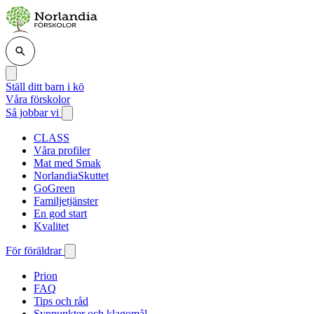
Ställ ditt barn i kö
Våra förskolor
Så jobbar vi
CLASS
Våra profiler
Mat med Smak
NorlandiaSkuttet
GoGreen
Familjetjänster
En god start
Kvalitet
För föräldrar
Prion
FAQ
Tips och råd
Synpunkter och klagomål