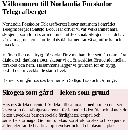
Välkommen till Norlandia Förskolor
Telegrafberget
Norlandia Förskolor Telegrafberget ligger naturnära i området
Telegrafberget i Saltsjö-Boo. Här driver vi vår verksamhet nära
skogen – som för oss är mer än ett utflyktsmål. Skogen är en del av
vår vardag och en naturlig plats där barnen får växa, utforska och
utvecklas.
Vi är en liten och trygg förskola där varje barn blir sett. Genom nära
dialog och dagliga möten skapar vi ett ömsesidigt förtroende mellan
förskola och hem. Tillsammans lägger vi grunden för en trygg,
lekfull och utvecklande start i livet.
Barnen som går hos oss bor främst i Saltsjö-Boo och Orminge.
Skogen som gård – leken som grund
Hos oss är leken central. Vi leker tillsammans med barnen och ser
leken som den viktigaste arenan för lärande. I den fria och planerade
leken utvecklar barnen sociala färdigheter, empati och
samarbetsförmåga. Genom rollekar, konstruktionslek och skapande
aktiviteter får de bearbeta upplevelser och låta fantasin ta plats.