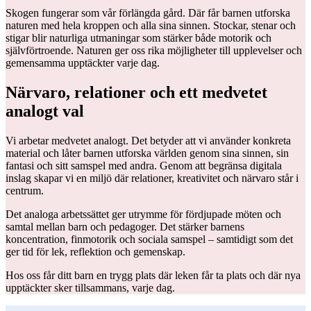
Skogen fungerar som vår förlängda gård. Där får barnen utforska
naturen med hela kroppen och alla sina sinnen. Stockar, stenar och
stigar blir naturliga utmaningar som stärker både motorik och
självförtroende. Naturen ger oss rika möjligheter till upplevelser och
gemensamma upptäckter varje dag.
Närvaro, relationer och ett medvetet
analogt val
Vi arbetar medvetet analogt. Det betyder att vi använder konkreta
material och låter barnen utforska världen genom sina sinnen, sin
fantasi och sitt samspel med andra. Genom att begränsa digitala
inslag skapar vi en miljö där relationer, kreativitet och närvaro står i
centrum.
Det analoga arbetssättet ger utrymme för fördjupade möten och
samtal mellan barn och pedagoger. Det stärker barnens
koncentration, finmotorik och sociala samspel – samtidigt som det
ger tid för lek, reflektion och gemenskap.
Hos oss får ditt barn en trygg plats där leken får ta plats och där nya
upptäckter sker tillsammans, varje dag.