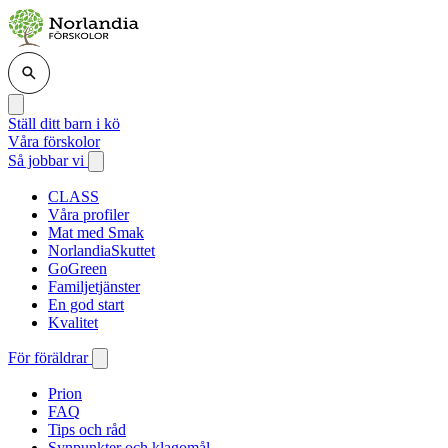
Ställ ditt barn i kö
Våra förskolor
Så jobbar vi
CLASS
Våra profiler
Mat med Smak
NorlandiaSkuttet
GoGreen
Familjetjänster
En god start
Kvalitet
För föräldrar
Prion
FAQ
Tips och råd
Synpunkter och klagomål