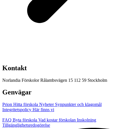
Kontakt
Norlandia Förskolor
Rålambsvägen 15
112 59 Stockholm
Genvägar
Prion
Hitta förskola
Nyheter
Synpunkter och klagomål
Integritetspolicy
Här finns vi
FAQ
Byta förskola
Vad kostar förskolan
Inskolning
Tillgänglighetsredogörelse