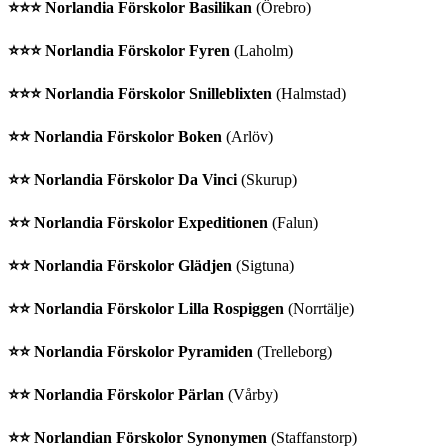
⭐️⭐️⭐️ Norlandia Förskolor Basilikan
(Örebro)
⭐️⭐️⭐️ Norlandia Förskolor Fyren
(Laholm)
⭐️⭐️⭐️ Norlandia Förskolor Snilleblixten
(Halmstad)
⭐️⭐️ Norlandia Förskolor Boken
(Arlöv)
⭐️⭐️ Norlandia Förskolor Da Vinci
(Skurup)
⭐️⭐️ Norlandia Förskolor Expeditionen
(Falun)
⭐️⭐️ Norlandia Förskolor Glädjen
(Sigtuna)
⭐️⭐️ Norlandia Förskolor Lilla Rospiggen
(Norrtälje)
⭐️⭐️ Norlandia Förskolor Pyramiden
(Trelleborg)
⭐️⭐️ Norlandia Förskolor Pärlan
(Vårby)
⭐️⭐️ Norlandian Förskolor Synonymen
(Staffanstorp)