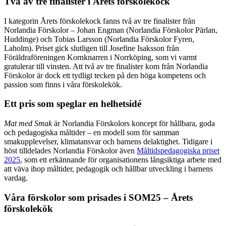
Två av tre finalister i Årets förskolekock
I kategorin Årets förskolekock fanns två av tre finalister från
Norlandia Förskolor – Johan Engman (Norlandia Förskolor Pärlan,
Huddinge) och Tobias Larsson (Norlandia Förskolor Fyren,
Laholm). Priset gick slutligen till Josefine Isaksson från
Föräldraföreningen Kornknarren i Norrköping, som vi varmt
gratulerar till vinsten. Att två av tre finalister kom från Norlandia
Förskolor är dock ett tydligt tecken på den höga kompetens och
passion som finns i våra förskolekök.
Ett pris som speglar en helhetsidé
Mat med Smak
är Norlandia Förskolors koncept för hållbara, goda
och pedagogiska måltider – en modell som för samman
smakupplevelser, klimatansvar och barnens delaktighet. Tidigare i
höst tilldelades Norlandia Förskolor även
Måltidspedagogiska priset
2025
, som ett erkännande för organisationens långsiktiga arbete med
att väva ihop måltider, pedagogik och hållbar utveckling i barnens
vardag.
Våra förskolor som prisades i SOM25 – Årets
förskolekök