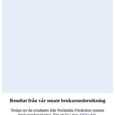
Resultat från vår senate brukarundersökning
Nedan ser du resultaten från Norlandia Förskolors senaste
brukarundersökning. För att läsa mer,
klicka här
.