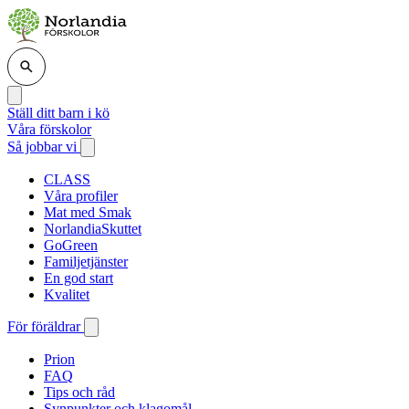
Ställ ditt barn i kö
Våra förskolor
Så jobbar vi
CLASS
Våra profiler
Mat med Smak
NorlandiaSkuttet
GoGreen
Familjetjänster
En god start
Kvalitet
För föräldrar
Prion
FAQ
Tips och råd
Synpunkter och klagomål