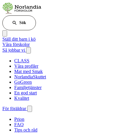
Sök
Ställ ditt barn i kö
Våra förskolor
Så jobbar vi
CLASS
Våra profiler
Mat med Smak
NorlandiaSkuttet
GoGreen
Familjetjänster
En god start
Kvalitet
För föräldrar
Prion
FAQ
Tips och råd