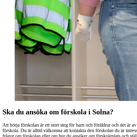
Ska du ansöka om förskola i Solna?
Att börja förskolan är ett stort steg för barn och föräldrar och det är av yt
förskola. Du är alltid välkomna att kontakta den förskolan du är intre
frågor om förskolan eller om hur du ansöker om förskoleplats och ställe