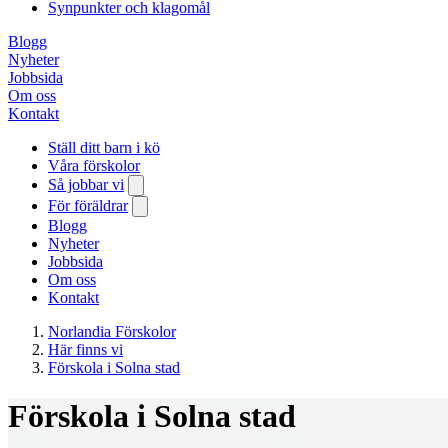
Synpunkter och klagomål
Blogg
Nyheter
Jobbsida
Om oss
Kontakt
Ställ ditt barn i kö
Våra förskolor
Så jobbar vi
För föräldrar
Blogg
Nyheter
Jobbsida
Om oss
Kontakt
Norlandia Förskolor
Här finns vi
Förskola i Solna stad
Förskola i Solna stad