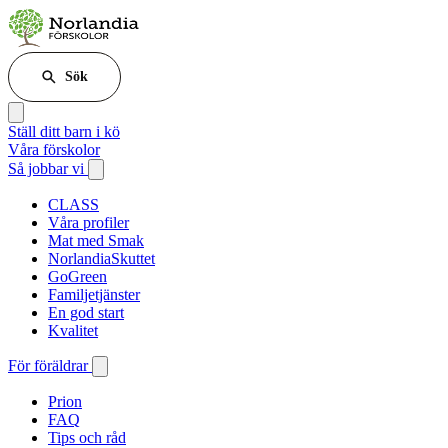
Sök
Ställ ditt barn i kö
Våra förskolor
Så jobbar vi
CLASS
Våra profiler
Mat med Smak
NorlandiaSkuttet
GoGreen
Familjetjänster
En god start
Kvalitet
För föräldrar
Prion
FAQ
Tips och råd