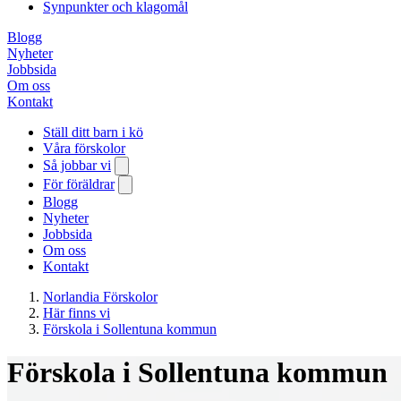
Synpunkter och klagomål
Blogg
Nyheter
Jobbsida
Om oss
Kontakt
Ställ ditt barn i kö
Våra förskolor
Så jobbar vi
För föräldrar
Blogg
Nyheter
Jobbsida
Om oss
Kontakt
Norlandia Förskolor
Här finns vi
Förskola i Sollentuna kommun
Förskola i Sollentuna kommun