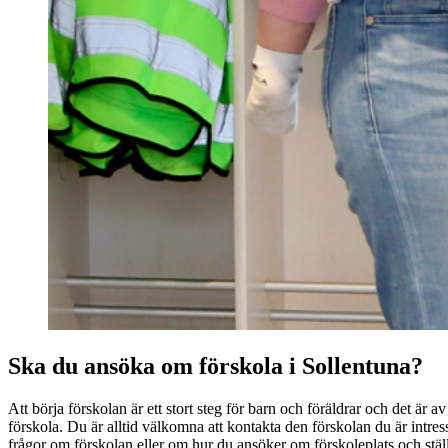
Ska du ansöka om förskola i Sollentuna?
Att börja förskolan är ett stort steg för barn och föräldrar och det är av yt
förskola. Du är alltid välkomna att kontakta den förskolan du är intre
frågor om förskolan eller om hur du ansöker om förskoleplats och ställe