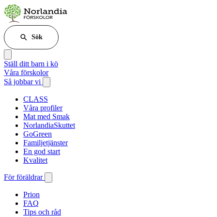
Sök
Ställ ditt barn i kö
Våra förskolor
Så jobbar vi
CLASS
Våra profiler
Mat med Smak
NorlandiaSkuttet
GoGreen
Familjetjänster
En god start
Kvalitet
För föräldrar
Prion
FAQ
Tips och råd