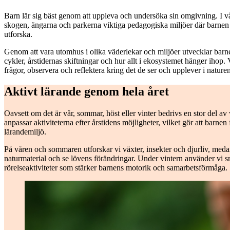
Barn lär sig bäst genom att uppleva och undersöka sin omgivning. I vå
skogen, ängarna och parkerna viktiga pedagogiska miljöer där barnen 
utforska.
Genom att vara utomhus i olika väderlekar och miljöer utvecklar barne
cykler, årstidernas skiftningar och hur allt i ekosystemet hänger ihop. 
frågor, observera och reflektera kring det de ser och upplever i naturen
Aktivt lärande genom hela året
Oavsett om det är vår, sommar, höst eller vinter bedrivs en stor del 
anpassar aktiviteterna efter årstidens möjligheter, vilket gör att barnen
lärandemiljö.
På våren och sommaren utforskar vi växter, insekter och djurliv, meda
naturmaterial och se lövens förändringar. Under vintern använder vi s
rörelseaktiviteter som stärker barnens motorik och samarbetsförmåga.