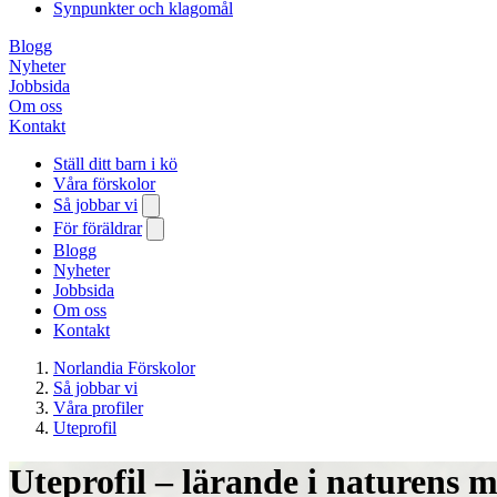
Synpunkter och klagomål
Blogg
Nyheter
Jobbsida
Om oss
Kontakt
Ställ ditt barn i kö
Våra förskolor
Så jobbar vi
För föräldrar
Blogg
Nyheter
Jobbsida
Om oss
Kontakt
Norlandia Förskolor
Så jobbar vi
Våra profiler
Uteprofil
Uteprofil – lärande i naturens m