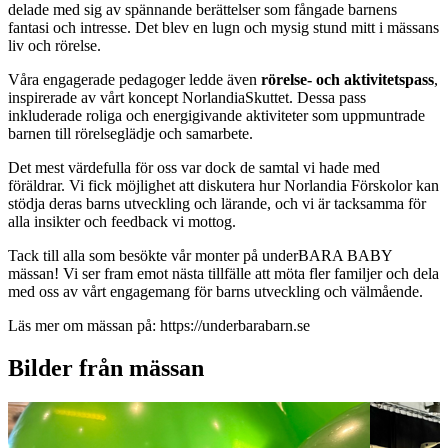
delade med sig av spännande berättelser som fångade barnens
fantasi och intresse. Det blev en lugn och mysig stund mitt i mässans
liv och rörelse.
Våra engagerade pedagoger ledde även
rörelse- och aktivitetspass
,
inspirerade av vårt koncept NorlandiaSkuttet. Dessa pass
inkluderade roliga och energigivande aktiviteter som uppmuntrade
barnen till rörelseglädje och samarbete.
Det mest värdefulla för oss var dock de samtal vi hade med
föräldrar. Vi fick möjlighet att diskutera hur Norlandia Förskolor kan
stödja deras barns utveckling och lärande, och vi är tacksamma för
alla insikter och feedback vi mottog.
Tack till alla som besökte vår monter på underBARA BABY
mässan! Vi ser fram emot nästa tillfälle att möta fler familjer och dela
med oss av vårt engagemang för barns utveckling och välmående.
Läs mer om mässan på: https://underbarabarn.se
Bilder från mässan