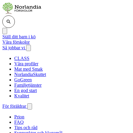
Ställ ditt barn i kö
Våra förskolor
Så jobbar vi
CLASS
Våra profiler
Mat med Smak
NorlandiaSkuttet
GoGreen
Familjetjänster
En god start
Kvalitet
För föräldrar
Prion
FAQ
Tips och råd
Synpunkter och klagomål