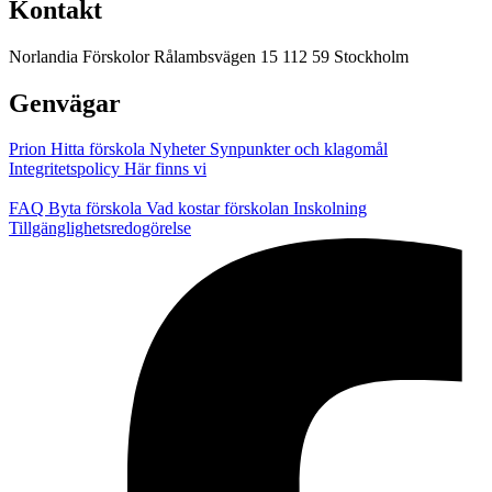
Kontakt
Norlandia Förskolor
Rålambsvägen 15
112 59 Stockholm
Genvägar
Prion
Hitta förskola
Nyheter
Synpunkter och klagomål
Integritetspolicy
Här finns vi
FAQ
Byta förskola
Vad kostar förskolan
Inskolning
Tillgänglighetsredogörelse