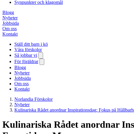
Synpunkter och klagomål
Blogg
Nyheter
Jobbsida
Om oss
Kontakt
Ställ ditt barn i kö
Våra förskolor
Så jobbar vi
För föräldrar
Blogg
Nyheter
Jobbsida
Om oss
Kontakt
Norlandia Förskolor
Nyheter
Kulinariska Rådet anordnar Inspirationsdag: Fokus på Hållba
Kulinariska Rådet anordnar Ins