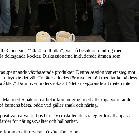
023 med sina "50/50 köttbullar", var på besök och bidrog med
alla deltagande kockar. Diskussionerna inkluderade ämnen som
as spännande växtbaserade produkter. Denna session var ett steg mot
a uttryckte det väl: "Vi äter alldeles för mycket kött med tanke på dess
dig ålder." Därutöver underströks att "det är avgörande att maten inte
pt Mat med Smak och arbetar kontinuerligt med att skapa varierande
 på barnens bästa, både vad gäller smak och näring.
ositiva matvanor hos barn. Vi diskuterade strategier för att anpassa
arder för näringskvalitet och hållbarhet.
 kommer att serveras på våra förskolor.