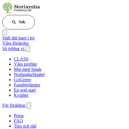
Sök
Ställ ditt barn i kö
Våra förskolor
Så jobbar vi
CLASS
Våra profiler
Mat med Smak
NorlandiaSkuttet
GoGreen
Familjetjänster
En god start
Kvalitet
För föräldrar
Prion
FAQ
Tips och råd