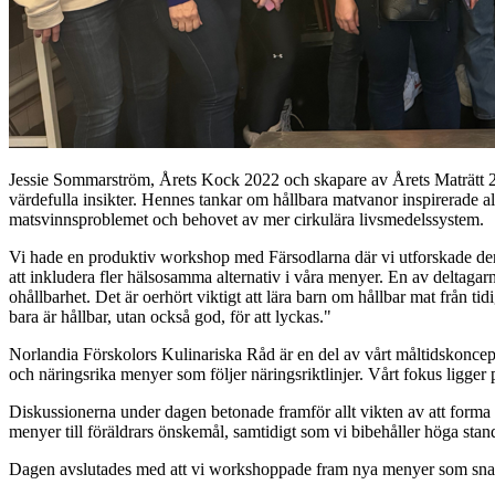
Jessie Sommarström, Årets Kock 2022 och skapare av Årets Maträtt 2
värdefulla insikter. Hennes tankar om hållbara matvanor inspirerade 
matsvinnsproblemet och behovet av mer cirkulära livsmedelssystem.
Vi hade en produktiv workshop med Färsodlarna där vi utforskade der
att inkludera fler hälsosamma alternativ i våra menyer. En av deltagarn
ohållbarhet. Det är oerhört viktigt att lära barn om hållbar mat från ti
bara är hållbar, utan också god, för att lyckas."
Norlandia Förskolors Kulinariska Råd är en del av vårt måltidskonce
och näringsrika menyer som följer näringsriktlinjer. Vårt fokus ligger
Diskussionerna under dagen betonade framför allt vikten av att forma p
menyer till föräldrars önskemål, samtidigt som vi bibehåller höga stand
Dagen avslutades med att vi workshoppade fram nya menyer som snart