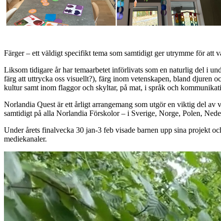
Färger – ett väldigt specifikt tema som samtidigt ger utrymme för att va
Liksom tidigare år har temaarbetet införlivats som en naturlig del i und
färg att uttrycka oss visuellt?), färg inom vetenskapen, bland djuren o
kultur samt inom flaggor och skyltar, på mat, i språk och kommunikati
Norlandia Quest är ett årligt arrangemang som utgör en viktig del a
samtidigt på alla Norlandia Förskolor – i Sverige, Norge, Polen, Ned
Under årets finalvecka 30 jan-3 feb visade barnen upp sina projekt o
mediekanaler.