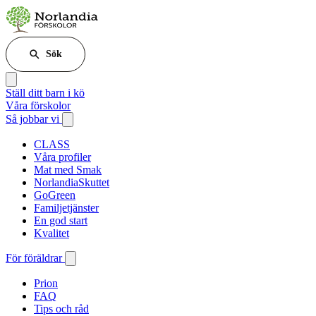
Sök
Ställ ditt barn i kö
Våra förskolor
Så jobbar vi
CLASS
Våra profiler
Mat med Smak
NorlandiaSkuttet
GoGreen
Familjetjänster
En god start
Kvalitet
För föräldrar
Prion
FAQ
Tips och råd