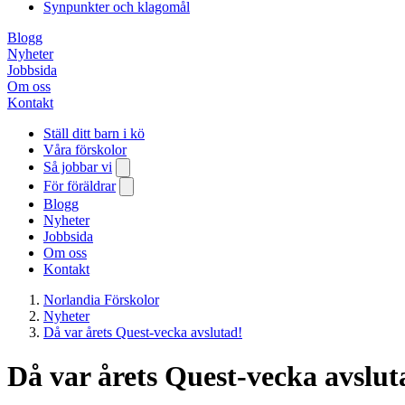
Synpunkter och klagomål
Blogg
Nyheter
Jobbsida
Om oss
Kontakt
Ställ ditt barn i kö
Våra förskolor
Så jobbar vi
För föräldrar
Blogg
Nyheter
Jobbsida
Om oss
Kontakt
Norlandia Förskolor
Nyheter
Då var årets Quest-vecka avslutad!
Då var årets Quest-vecka avslut