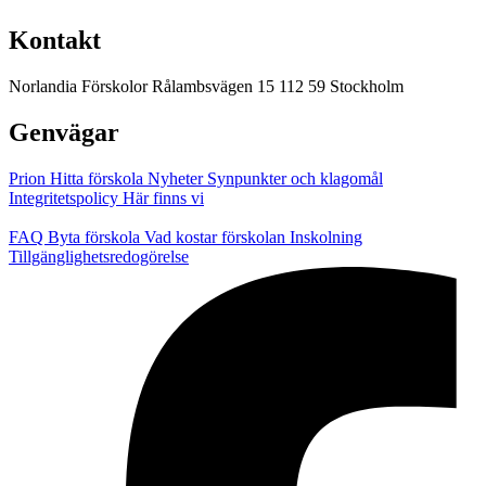
Kontakt
Norlandia Förskolor
Rålambsvägen 15
112 59 Stockholm
Genvägar
Prion
Hitta förskola
Nyheter
Synpunkter och klagomål
Integritetspolicy
Här finns vi
FAQ
Byta förskola
Vad kostar förskolan
Inskolning
Tillgänglighetsredogörelse