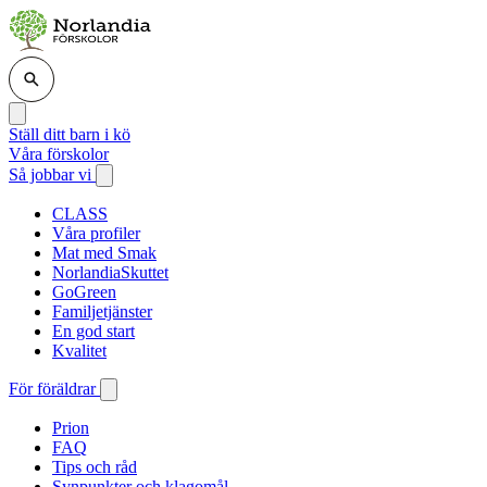
Ställ ditt barn i kö
Våra förskolor
Så jobbar vi
CLASS
Våra profiler
Mat med Smak
NorlandiaSkuttet
GoGreen
Familjetjänster
En god start
Kvalitet
För föräldrar
Prion
FAQ
Tips och råd
Synpunkter och klagomål