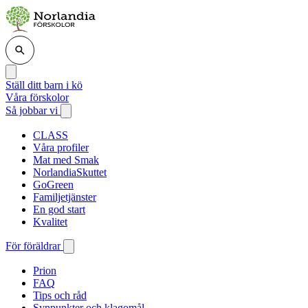
Ställ ditt barn i kö
Våra förskolor
Så jobbar vi
CLASS
Våra profiler
Mat med Smak
NorlandiaSkuttet
GoGreen
Familjetjänster
En god start
Kvalitet
För föräldrar
Prion
FAQ
Tips och råd
Synpunkter och klagomål