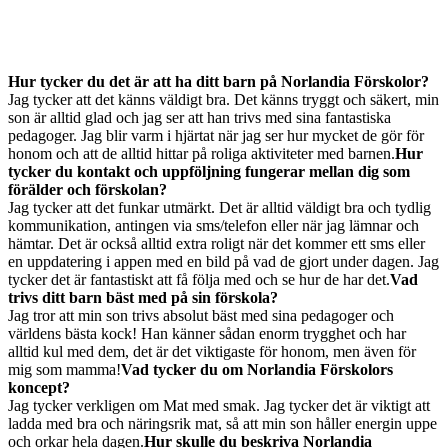
Hur tycker du det är att ha ditt barn på Norlandia Förskolor?
Jag tycker att det känns väldigt bra. Det känns tryggt och säkert, min
son är alltid glad och jag ser att han trivs med sina fantastiska
pedagoger. Jag blir varm i hjärtat när jag ser hur mycket de gör för
honom och att de alltid hittar på roliga aktiviteter med barnen.
Hur
tycker du kontakt och uppföljning fungerar mellan dig som
förälder och förskolan?
Jag tycker att det funkar utmärkt. Det är alltid väldigt bra och tydlig
kommunikation, antingen via sms/telefon eller när jag lämnar och
hämtar. Det är också alltid extra roligt när det kommer ett sms eller
en uppdatering i appen med en bild på vad de gjort under dagen. Jag
tycker det är fantastiskt att få följa med och se hur de har det.
Vad
trivs ditt barn bäst med på sin förskola?
Jag tror att min son trivs absolut bäst med sina pedagoger och
världens bästa kock! Han känner sådan enorm trygghet och har
alltid kul med dem, det är det viktigaste för honom, men även för
mig som mamma!
Vad tycker du om Norlandia Förskolors
koncept?
Jag tycker verkligen om Mat med smak. Jag tycker det är viktigt att
ladda med bra och näringsrik mat, så att min son håller energin uppe
och orkar hela dagen.
Hur skulle du beskriva Norlandia