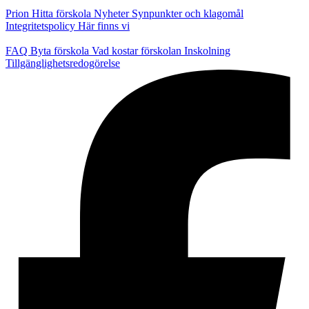
Prion
Hitta förskola
Nyheter
Synpunkter och klagomål
Integritetspolicy
Här finns vi
FAQ
Byta förskola
Vad kostar förskolan
Inskolning
Tillgänglighetsredogörelse