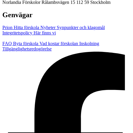
Norlandia Förskolor
Rålambsvägen 15
112 59 Stockholm
Genvägar
Prion
Hitta förskola
Nyheter
Synpunkter och klagomål
Integritetspolicy
Här finns vi
FAQ
Byta förskola
Vad kostar förskolan
Inskolning
Tillgänglighetsredogörelse