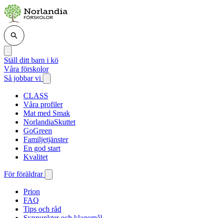
Ställ ditt barn i kö
Våra förskolor
Så jobbar vi
CLASS
Våra profiler
Mat med Smak
NorlandiaSkuttet
GoGreen
Familjetjänster
En god start
Kvalitet
För föräldrar
Prion
FAQ
Tips och råd
Synpunkter och klagomål