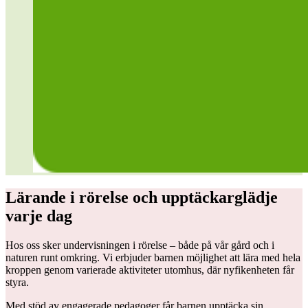
Lärande i rörelse och upptäckarglädje
varje dag
Hos oss sker undervisningen i rörelse – både på vår gård och i
naturen runt omkring. Vi erbjuder barnen möjlighet att lära med hela
kroppen genom varierade aktiviteter utomhus, där nyfikenheten får
styra.
Med stöd av engagerade pedagoger får barnen upptäcka sin