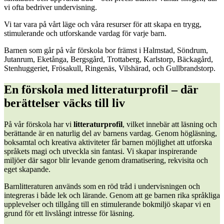
vi ofta bedriver undervisning.
Vi tar vara på vårt läge och våra resurser för att skapa en trygg,
stimulerande och utforskande vardag för varje barn.
Barnen som går på vår förskola bor främst i Halmstad, Söndrum,
Jutanrum, Eketånga, Bergsgård, Trottaberg, Karlstorp, Bäckagård,
Stenhuggeriet, Frösakull, Ringenäs, Vilshärad, och Gullbrandstorp.
En förskola med litteraturprofil – där
berättelser väcks till liv
På vår förskola har vi
litteraturprofil
, vilket innebär att läsning och
berättande är en naturlig del av barnens vardag. Genom högläsning,
boksamtal och kreativa aktiviteter får barnen möjlighet att utforska
språkets magi och utveckla sin fantasi. Vi skapar inspirerande
miljöer där sagor blir levande genom dramatisering, rekvisita och
eget skapande.
Barnlitteraturen används som en röd tråd i undervisningen och
integreras i både lek och lärande. Genom att ge barnen rika språkliga
upplevelser och tillgång till en stimulerande bokmiljö skapar vi en
grund för ett livslångt intresse för läsning.