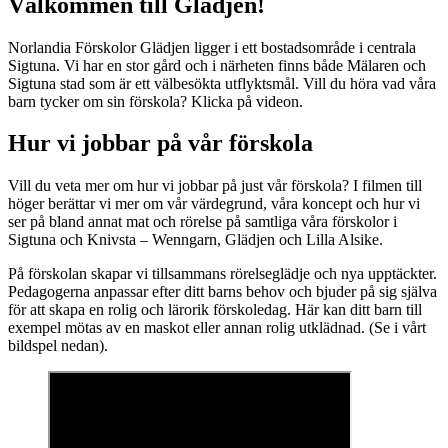
Välkommen till Glädjen!
Norlandia Förskolor Glädjen ligger i ett bostadsområde i centrala
Sigtuna. Vi har en stor gård och i närheten finns både Mälaren och
Sigtuna stad som är ett välbesökta utflyktsmål. Vill du höra vad våra
barn tycker om sin förskola? Klicka på videon.
Hur vi jobbar på vår förskola
Vill du veta mer om hur vi jobbar på just vår förskola? I filmen till
höger berättar vi mer om vår värdegrund, våra koncept och hur vi
ser på bland annat mat och rörelse på samtliga våra förskolor i
Sigtuna och Knivsta – Wenngarn, Glädjen och Lilla Alsike.
På förskolan skapar vi tillsammans rörelseglädje och nya upptäckter.
Pedagogerna anpassar efter ditt barns behov och bjuder på sig själva
för att skapa en rolig och lärorik förskoledag. Här kan ditt barn till
exempel mötas av en maskot eller annan rolig utklädnad. (Se i vårt
bildspel nedan).