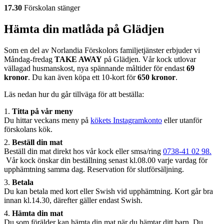
17.30
Förskolan stänger
Hämta din matlåda på Glädjen
Som en del av Norlandia Förskolors familjetjänster erbjuder vi
Måndag-fredag
TAKE AWAY
på Glädjen. Vår kock utlovar
vällagad husmanskost, nya spännande måltider för endast
69
kronor
. Du kan även köpa ett 10-kort för
650 kronor
.
Läs nedan hur du går tillväga för att beställa:
Titta på vår meny
Du hittar veckans meny på
kökets Instagramkonto
eller utanför
förskolans kök.
Beställ din mat
Beställ din mat direkt hos vår kock eller smsa/ring
0738-41 02 98.
Vår kock önskar din beställning senast kl.08.00 varje vardag för
upphämtning samma dag. Reservation för slutförsäljning.
Betala
Du kan betala med kort eller Swish vid upphämtning. Kort går bra
innan kl.14.30, därefter gäller endast Swish.
Hämta din mat
Du som förälder kan hämta din mat när du hämtar ditt barn. Du