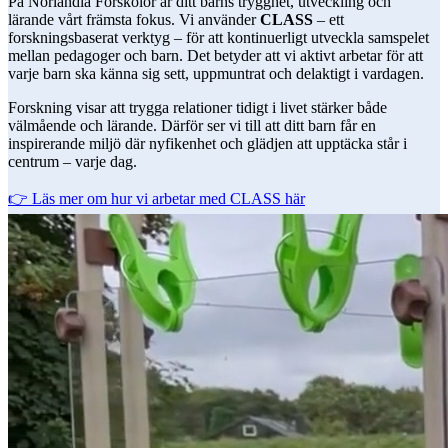
På Norlandia Förskolor är ditt barns trygghet, utveckling och
lärande vårt främsta fokus. Vi använder
CLASS
– ett
forskningsbaserat verktyg – för att kontinuerligt utveckla samspelet
mellan pedagoger och barn. Det betyder att vi aktivt arbetar för att
varje barn ska känna sig sett, uppmuntrat och delaktigt i vardagen.
Forskning visar att trygga relationer tidigt i livet stärker både
välmående och lärande. Därför ser vi till att ditt barn får en
inspirerande miljö där nyfikenhet och glädjen att upptäcka står i
centrum – varje dag.
👉 Läs mer om hur vi arbetar med CLASS här