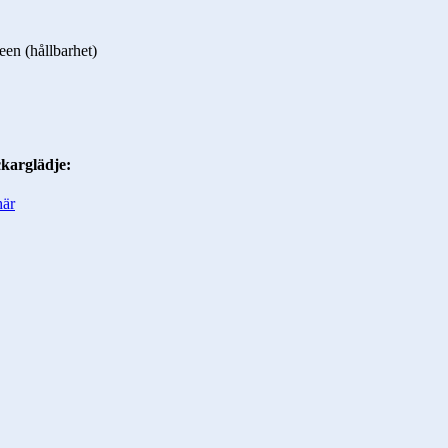
en (hållbarhet)
ckarglädje:
här