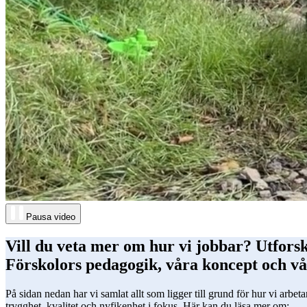
Pausa video
Vill du veta mer om hur vi jobbar? Utfors
Förskolors pedagogik, våra koncept och vår
På sidan nedan har vi samlat allt som ligger till grund för hur vi arbe
trygghet, kvalitet och nyfikenhet i fokus. Här kan du läsa mer om: