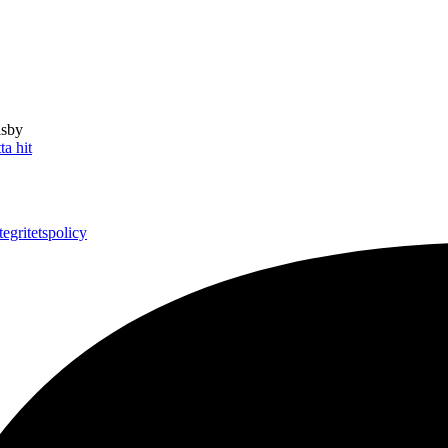
äsby
ta hit
tegritetspolicy