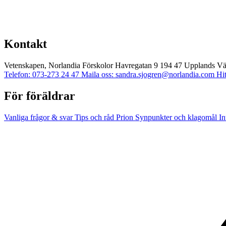
Kontakt
Vetenskapen, Norlandia Förskolor
Havregatan 9
194 47 Upplands V
Telefon: 073-273 24 47
Maila oss: sandra.sjogren@norlandia.com
Hit
För föräldrar
Vanliga frågor & svar
Tips och råd
Prion
Synpunkter och klagomål
In