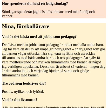
Hur spenderar du helst en ledig söndag?
Söndagar spenderar jag helst tillsammans med min familj och
vänner.
Nina, förskollärare
Vad är det bästa med att jobba som pedagog?
Det bästa med att jobba som pedagog är mötet med alla unika barn.
Jag får vara en del av att skapa grundtrygghet – en trygghet som gör
att barnen vågar utforska, lära sig, vara nyfikna och utvecklas
tillsammans med både andra barn och oss pedagoger. Att själv få
vara medforskande och nyfiken tillsammans med barnen är något
jag verkligen uppskattar. Dessutom är arbetet så varierat – ingen dag
är den andra lik, och varje dag bjuder på skratt och glädje
tillsammans med barnen.
Tre ord som beskriver dig?
Positiv, nyfiken och lyhörd.
Vad är ditt livsmotto?
Alla du möter kämpar med någonting som du inte vet om. Var snäll.