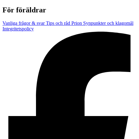
För föräldrar
Vanliga frågor & svar
Tips och råd
Prion
Synpunkter och klagomål
Integritetspolicy