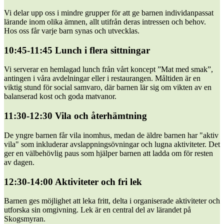
Vi delar upp oss i mindre grupper för att ge barnen individanpassat
lärande inom olika ämnen, allt utifrån deras intressen och behov.
Hos oss får varje barn synas och utvecklas.
10:45-11:45 Lunch i flera sittningar
Vi serverar en hemlagad lunch från vårt koncept ”Mat med smak”,
antingen i våra avdelningar eller i restaurangen. Måltiden är en
viktig stund för social samvaro, där barnen lär sig om vikten av en
balanserad kost och goda matvanor.
11:30-12:30 Vila och återhämtning
De yngre barnen får vila inomhus, medan de äldre barnen har "aktiv
vila" som inkluderar avslappningsövningar och lugna aktiviteter. Det
ger en välbehövlig paus som hjälper barnen att ladda om för resten
av dagen.
12:30-14:00 Aktiviteter och fri lek
Barnen ges möjlighet att leka fritt, delta i organiserade aktiviteter och
utforska sin omgivning. Lek är en central del av lärandet på
Skogsmyran.