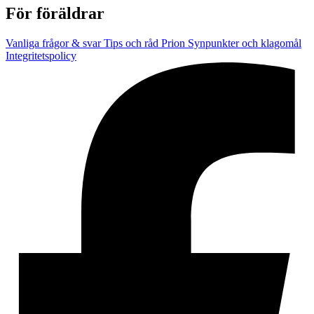
För föräldrar
Vanliga frågor & svar
Tips och råd
Prion
Synpunkter och klagomål
Integritetspolicy