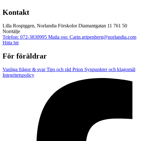
Kontakt
Lilla Rospiggen, Norlandia Förskolor
Diamantgatan 11
761 50
Norrtälje
Telefon: 072-3830995
Maila oss: Carin.gripenberg@norlandia.com
Hitta hit
För föräldrar
Vanliga frågor & svar
Tips och råd
Prion
Synpunkter och klagomål
Integritetspolicy