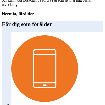
och kan möta förskolan på ett bra sätt som gynnar mitt barns
utveckling.
Nermia, förälder
För dig som förälder