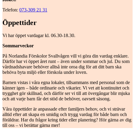
Telefon:
073-309 21 31
Öppettider
Vi har öppet vardagar kl. 06.30-18.30.
Sommarveckor
På Norlandia Förskolor Svallvågen vill vi göra din vardag enklare.
Därför har vi öppet året runt – även under sommar och jul. Du som
vårdnadshavare behöver alltså inte oroa dig för att ditt barn ska
behöva byta miljö eller förskola under loven.
Barnen vistas i våra egna lokaler, tillsammans med personal som de
känner igen – både ordinarie och vikarier. Vi vet att kontinuitet och
trygghet gör skillnad, och därför ser vi till att övergångar blir mjuka
och att varje barn får det stöd de behöver, oavsett säsong.
Våra öppettider är anpassade efter familjers behov, och vi strävar
alltid efter att skapa en smidig och trygg vardag för både barn och
föräldrar. Har du frågor kring tider eller planering? Hör gärna av dig
till oss – vi berättar gärna mer!