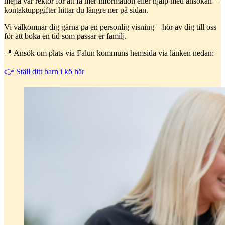
mejla vår rektor för att få mer information eller hjälp med ansökan –
kontaktuppgifter hittar du längre ner på sidan.
Vi välkomnar dig gärna på en personlig visning – hör av dig till oss
för att boka en tid som passar er familj.
📍 Ansök om plats via Falun kommuns hemsida via länken nedan:
👉 Ställ ditt barn i kö här