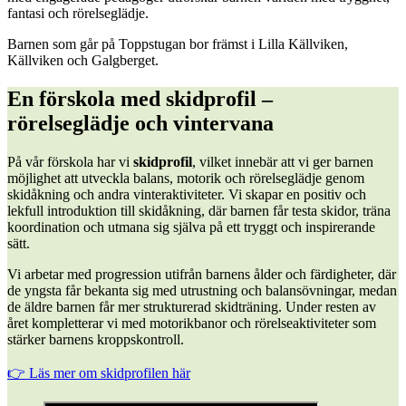
fantasi och rörelseglädje.
Barnen som går på Toppstugan bor främst i Lilla Källviken,
Källviken och Galgberget.
En förskola med skidprofil –
rörelseglädje och vintervana
På vår förskola har vi
skidprofil
, vilket innebär att vi ger barnen
möjlighet att utveckla balans, motorik och rörelseglädje genom
skidåkning och andra vinteraktiviteter. Vi skapar en positiv och
lekfull introduktion till skidåkning, där barnen får testa skidor, träna
koordination och utmana sig själva på ett tryggt och inspirerande
sätt.
Vi arbetar med progression utifrån barnens ålder och färdigheter, där
de yngsta får bekanta sig med utrustning och balansövningar, medan
de äldre barnen får mer strukturerad skidträning. Under resten av
året kompletterar vi med motorikbanor och rörelseaktiviteter som
stärker barnens kroppskontroll.
👉 Läs mer om skidprofilen här