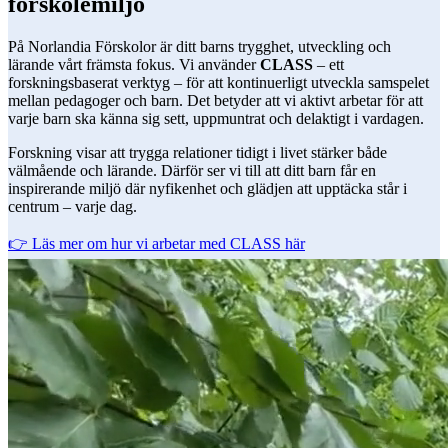
förskolemiljö
På Norlandia Förskolor är ditt barns trygghet, utveckling och
lärande vårt främsta fokus. Vi använder
CLASS
– ett
forskningsbaserat verktyg – för att kontinuerligt utveckla samspelet
mellan pedagoger och barn. Det betyder att vi aktivt arbetar för att
varje barn ska känna sig sett, uppmuntrat och delaktigt i vardagen.
Forskning visar att trygga relationer tidigt i livet stärker både
välmående och lärande. Därför ser vi till att ditt barn får en
inspirerande miljö där nyfikenhet och glädjen att upptäcka står i
centrum – varje dag.
👉 Läs mer om hur vi arbetar med CLASS här