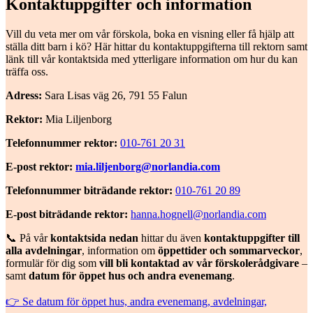
Kontaktuppgifter och information
Vill du veta mer om vår förskola, boka en visning eller få hjälp att
ställa ditt barn i kö? Här hittar du kontaktuppgifterna till rektorn samt
länk till vår kontaktsida med ytterligare information om hur du kan
träffa oss.
Adress:
Sara Lisas väg 26, 791 55 Falun
Rektor:
Mia Liljenborg
Telefonnummer rektor:
010-761 20 31
E-post rektor:
mia.liljenborg@norlandia.com
Telefonnummer biträdande rektor:
010-761 20 89
E-post biträdande rektor:
hanna.hognell@norlandia.com
📞 På vår
kontaktsida nedan
hittar du även
kontaktuppgifter till
alla avdelningar
, information om
öppettider och sommarveckor
,
formulär för dig som
vill bli kontaktad av vår förskolerådgivare
–
samt
datum för öppet hus och andra evenemang
.
👉 Se datum för öppet hus, andra evenemang, avdelningar,