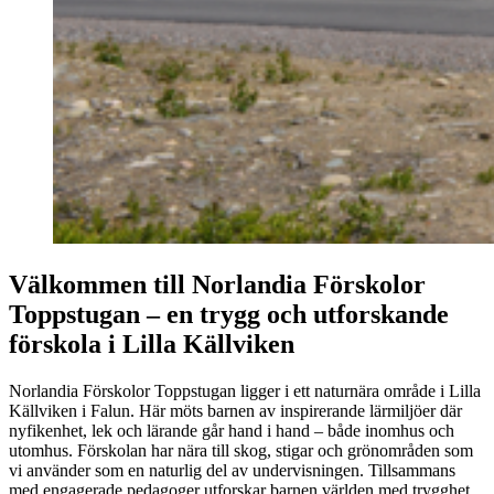
Välkommen till Norlandia Förskolor
Toppstugan – en trygg och utforskande
förskola i Lilla Källviken
Norlandia Förskolor Toppstugan ligger i ett naturnära område i Lilla
Källviken i Falun. Här möts barnen av inspirerande lärmiljöer där
nyfikenhet, lek och lärande går hand i hand – både inomhus och
utomhus. Förskolan har nära till skog, stigar och grönområden som
vi använder som en naturlig del av undervisningen. Tillsammans
med engagerade pedagoger utforskar barnen världen med trygghet,