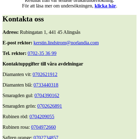
Resultat från vår senaste brukarundersökning.
För att läsa mer om undersökningen,
klicka här
.
Kontakta oss
Adress:
Rubingatan 1, 441 45 Alingsås
E-post rektor:
kerstin.lindstrom@norlandia.com
Tel. rektor:
0702-35 36 99
Kontaktuppgifter till våra avdelningar
Diamanten vit:
0702621912
Diamanten blå:
0733440318
Smaragden gul:
0704390162
Smaragden grön:
0702626891
Rubinen röd:
0704209055
Rubinen rosa:
0704972660
Safiren orange:
0702734857